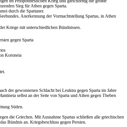
gen im Peloponnesischen Krieg und gleichzeitig die größte
änzenden Sieg für Athen gegen Sparta.
amoi durch die Spartaner.
 Seebundes. Anerkennung der Vormachtstellung Spartas, in Athen
der Kriege mit unterschiedlichen Bündnissen.
rsien gegen Sparta
mea
von Koroneia
et.
nach der gewonnenen Schlacht bei Leuktra gegen Sparta im Jahre
Mantineia selbst an der Seite von Sparta und Athen gegen Theben
htung Süden.
egen die Griechen. Mit Ausnahme Spartas schließen alle griechischen
das Bündnis an. Kriegsbeschluss gegen Persien.