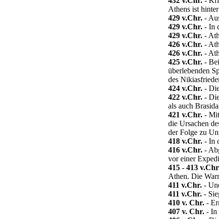
432 v.Chr.
- Kri
Athens ist hinte
429 v.Chr.
- Aus
429 v.Chr.
- In 
429 v.Chr.
- Ath
426 v.Chr.
- Ath
426 v.Chr.
- Ath
425 v.Chr.
- Bei
überlebenden Sp
des Nikiasfriede
424 v.Chr.
- Die
422 v.Chr.
- Die
als auch Brasida
421 v.Chr.
- Mit
die Ursachen des
der Folge zu Un
418 v.Chr.
- In 
416 v.Chr.
- Abg
vor einer Expedi
415 - 413 v.Chr
Athen. Die Warnu
411 v.Chr.
- Une
411 v.Chr.
- Sie
410 v. Chr.
- Er
407 v. Chr.
- In