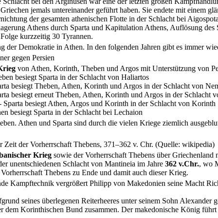
 Schlacht bei den Arginusen war eine der letzten großen Kampfhandlun
 Griechen jemals untereinander geführt haben. Sie endete mit einem gl
nichtung der gesamten athenischen Flotte in der Schlacht bei Aigospot
agerung Athens durch Sparta und Kapitulation Athens, Auflösung des
 Folge kurzzeitig 30 Tyrannen.
ng der Demokratie in Athen. In den folgenden Jahren gibt es immer wie
aner gegen Persien
Krieg
von Athen, Korinth, Theben und Argos mit Unterstützung von Pe
ben besiegt Sparta in der Schlacht von Haliartos
rta besiegt Theben, Athen, Korinth und Argos in der Schlacht von Ne
rta besiegt erneut Theben, Athen, Korinth und Argos in der Schlacht 
- Sparta besiegt Athen, Argos und Korinth in der Schlacht von Korinth
hen besiegt Sparta in der Schlacht bei Lechaion
ben. Athen und Sparta sind durch die vielen Kriege ziemlich ausgeblut
 Zeit der Vorherrschaft Thebens, 371–362 v. Chr. (Quelle: wikipedia)
banischer Krieg
sowie der Vorherrschaft Thebens über Griechenland 
er unentschiedenen Schlacht von Mantineia im Jahre
362 v.Chr.
, wo 
e Vorherrschaft Thebens zu Ende und damit auch dieser Krieg.
de Kampftechnik vergrößert Philipp von Makedonien seine Macht Ric
ufgrund seines überlegenen Reiterheeres unter seinem Sohn Alexander g
ter dem Korinthischen Bund zusammen. Der makedonische König führt 