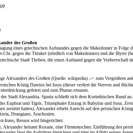
ipp
s
xander des Großen
agung eines griechischen Aufstandes gegen die Makedonier in Folge de
.Chr. gegen die Thraker (nördlich von Makedonien) und die Illyrer (he
griechische Stadt Theben, die einen Aufstand gegen die Vorherrschaft
üge Alexanders des Großen (Quelle: wikipedia) --> zum Vergrößern ank
rsischen König Dareios bei Issos (dieser verliert die Nerven und flücht
Unterdrückung gefeiert und zum Pharao ernannt.
der Stadt Alexandria. Sparta schließt sich dem Korinthischen Bund an.
des Euphrat und Tigris. Triumphaler Einzug in Babylon und Susa. Zerst
en zerstört hatten). Alexander erhebt Anrecht auf den persischen Köni
reia, Drangiane, Arachosien.
-Irans, Bessos wird hingerichtet.
, Alexander heiratet Roxane, eine Fürstentochter. Einführung des pers
xander lässt die Aufrührer hinrichten und tötet im Affekt seinen Jugen