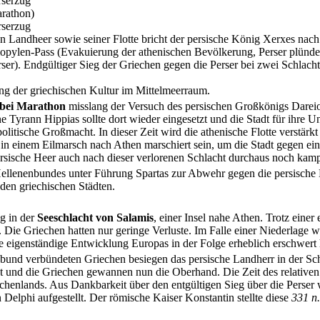
rserzug
arathon)
serzug
n Landheer sowie seiner Flotte bricht der persische König Xerxes nac
ylen-Pass (Evakuierung der athenischen Bevölkerung, Perser plündern 
er). Endgültiger Sieg der Griechen gegen die Perser bei zwei Schlachte
ung der griechischen Kultur im Mittelmeerraum.
 bei Marathon
misslang der Versuch des persischen Großkönigs Dareio
e Tyrann Hippias sollte dort wieder eingesetzt und die Stadt für ihre 
olitische Großmacht. In dieser Zeit wird die athenische Flotte verstärk
in einem Eilmarsch nach Athen marschiert sein, um die Stadt gegen ein
ersische Heer auch nach dieser verlorenen Schlacht durchaus noch kamp
llenenbundes unter Führung Spartas zur Abwehr gegen die persische 
den griechischen Städten.
g in der
Seeschlacht von Salamis
, einer Insel nahe Athen. Trotz eine
. Die Griechen hatten nur geringe Verluste. Im Falle einer Niederlage w
e eigenständige Entwicklung Europas in der Folge erheblich erschwert 
und verbündeten Griechen besiegen das persische Landherr in der Schla
t und die Griechen gewannen nun die Oberhand. Die Zeit des relativen Fri
echenlands. Aus Dankbarkeit über den entgültigen Sieg über die Perse
Delphi aufgestellt. Der römische Kaiser Konstantin stellte diese
331 n