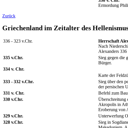
336 v. Chr.
Ermordung Phil
Zurück
Griechenland im Zeitalter des Hellenismu
336 - 323 v.Chr.
Herrschaft Ale
Nach Niederschl
Alexanders 336 v
335 v.Chr.
Sieg gegen die 
Bürger.
334 v. Chr.
Karte der Feldz
333 - 332 v.Chr.
Sieg über den pe
der persischen 
331 v. Chr.
Befehl zum Bau 
330 v.Chr.
Überschreitung 
Akropolis in Ath
Eroberung von A
329 v.Chr.
Unterwerfung Ost
328 v.Chr.
Sieg in Sogdiane
Makedoniern. Ale