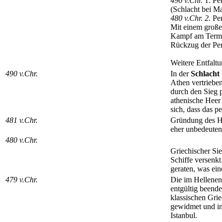
490 v.Chr.
1. Pe
(Schlacht bei M
480 v.Chr. 2.
Per
Mit einem große
Kampf am Termop
Rückzug der Pers
Weitere Entfalt
490 v.Chr.
In der
Schlacht
Athen vertrieben
durch den Sieg p
athenische Heer 
sich, dass das p
481 v.Chr.
Gründung des He
eher unbedeuten
480 v.Chr.
Griechischer Sie
Schiffe versenkt
geraten, was ein
479 v.Chr.
Die im Hellenenb
entgültig beende
klassischen Gri
gewidmet und in 
Istanbul.