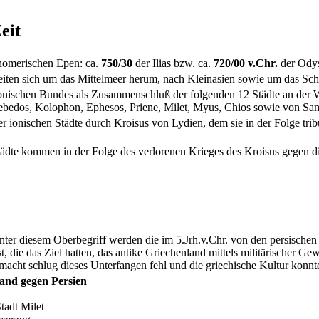
eit
homerischen Epen: ca.
750/30
der Ilias bzw. ca.
720/00 v.Chr.
der Ody
iten sich um das Mittelmeer herum, nach Kleinasien sowie um das Sch
nischen Bundes als Zusammenschluß der folgenden 12 Städte an der We
 lebedos, Kolophon, Ephesos, Priene, Milet, Myus, Chios sowie von Sa
 ionischen Städte durch Kroisus von Lydien, dem sie in der Folge tribu
ädte kommen in der Folge des verlorenen Krieges des Kroisus gegen die
nter diesem Oberbegriff werden die im 5.Jrh.v.Chr. von den persisch
 die das Ziel hatten, das antike Griechenland mittels militärischer Ge
acht schlug dieses Unterfangen fehl und die griechische Kultur konnte
tand gegen Persien
tadt Milet