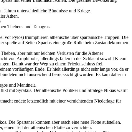
n. Sparta mit seiner Landmacht Athen. Die gesamte Bevölkerung
den Jahren unterschiedliche Bündnisse und Kriege.
ier Athen.
a
uppen Thebens und Tanagras.
el vor Pylos) triumphieren athenische über spartanische Truppen. Die
er spielte auf Seiten Spartas eine große Rolle beim Zustandekommen
heben, aber mit nur leichten Verlusten für die Athener
acht von Amphipolis, allerdings fallen in der Schlacht sowohl Kleon
zungen. Damit war der Weg zu einem Friedenschluss frei.
em vorläufigen Ende. Er hielt allerdings nicht sehr lange vor, da er
Verbündeten nicht ausreichend berücksichtigt wurden. Es kam daher in
Argos und Mantineia
likt mit Syrakus. Der athenische Politiker und Stratege Nikias warnt
macht endete letztendlich mit einer vernichtenden Niederlage für
os. Die Spartaner konnten aber rasch eine neue Flotte aufstellen.
r, einen Teil der athenischen Flotte zu vernichten.