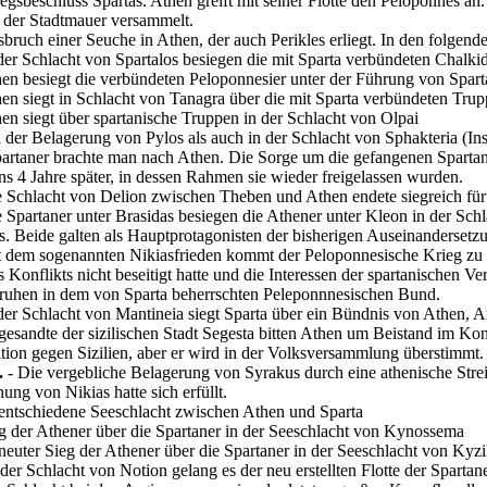
egsbeschluss Spartas. Athen greift mit seiner Flotte den Peloponnes a
r der Stadtmauer versammelt.
bruch einer Seuche in Athen, der auch Perikles erliegt. In den folgen
der Schlacht von Spartalos besiegen die mit Sparta verbündeten Chalkid
en besiegt die verbündeten Peloponnesier unter der Führung von Spart
en siegt in Schlacht von Tanagra über die mit Sparta verbündeten Tr
en siegt über spartanische Truppen in der Schlacht von Olpai
 der Belagerung von Pylos als auch in der Schlacht von Sphakteria (Ins
artaner brachte man nach Athen. Die Sorge um die gefangenen Spartan
ns 4 Jahre später, in dessen Rahmen sie wieder freigelassen wurden.
 Schlacht von Delion zwischen Theben und Athen endete siegreich für T
 Spartaner unter Brasidas besiegen die Athener unter Kleon in der Schl
s. Beide galten als Hauptprotagonisten der bisherigen Auseinanderset
 dem sogenannten Nikiasfrieden kommt der Peloponnesische Krieg zu ein
 Konflikts nicht beseitigt hatte und die Interessen der spartanischen 
ruhen in dem von Sparta beherrschten Peleponnnesischen Bund.
der Schlacht von Mantineia siegt Sparta über ein Bündnis von Athen, 
esandte der sizilischen Stadt Segesta bitten Athen um Beistand im Konf
tion gegen Sizilien, aber er wird in der Volksversammlung überstimmt.
.
- Die vergebliche Belagerung von Syrakus durch eine athenische Streit
ng von Nikias hatte sich erfüllt.
ntschiedene Seeschlacht zwischen Athen und Sparta
g der Athener über die Spartaner in der Seeschlacht von Kynossema
neuter Sieg der Athener über die Spartaner in der Seeschlacht von Kyzik
 der Schlacht von Notion gelang es der neu erstellten Flotte der Spartane