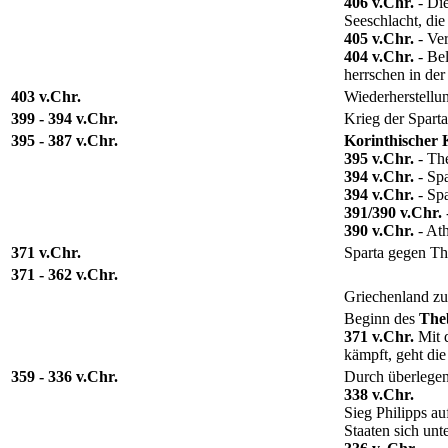
406 v.Chr.
- Die
Seeschlacht, die
405 v.Chr.
- Ver
404 v.Chr.
- Bel
herrschen in der
403 v.Chr.
Wiederherstellu
399 - 394 v.Chr.
Krieg der Spart
395 - 387 v.Chr.
Korinthischer 
395 v.Chr.
- The
394 v.Chr.
- Spa
394 v.Chr.
- Spa
391/390 v.Chr.
390 v.Chr.
- At
371 v.Chr.
Sparta gegen The
371 - 362 v.Chr.
Griechenland zur
Beginn des
The
371 v.Chr.
Mit d
kämpft, geht di
359 - 336 v.Chr.
Durch überlegen
338 v.Chr.
Sieg Philipps a
Staaten sich un