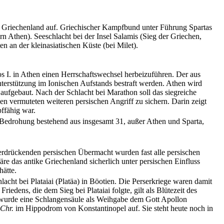
h Griechenland auf. Griechischer Kampfbund unter Führung Spartas
Athen). Seeschlacht bei der Insel Salamis (Sieg der Griechen,
n an der kleinasiatischen Küste (bei Milet).
s I. in Athen einen Herrschaftswechsel herbeizuführen. Der aus
Unterstützung im Ionischen Aufstands bestraft werden. Athen wird
t aufgebaut. Nach der Schlacht bei Marathon soll das siegreiche
en vermuteten weiteren persischen Angriff zu sichern. Darin zeigt
ffähig war.
Bedrohung bestehend aus insgesamt 31, außer Athen und Sparta,
r erdrückenden persischen Übermacht wurden fast alle persischen
äre das antike Griechenland sicherlich unter persischen Einfluss
hätte.
cht bei Plataiai (Platäa) in Böotien. Die Perserkriege waren damit
edens, die dem Sieg bei Plataiai folgte, gilt als Blütezeit des
r wurde eine Schlangensäule als Weihgabe dem Gott Apollon
.Chr.
im Hippodrom von Konstantinopel auf. Sie steht heute noch in