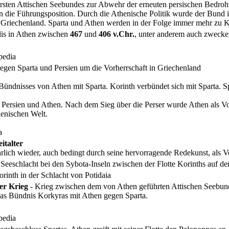
sten Attischen Seebundes zur Abwehr der erneuten persischen Bedrohun
 die Führungsposition. Durch die Athenische Politik wurde der Bun
n Griechenland. Sparta und Athen werden in der Folge immer mehr zu K
is in Athen zwischen
467
und
406 v.Chr.
, unter anderem auch zwecken
pedia
gen Sparta und Persien um die Vorherrschaft in Griechenland
ündnisses von Athen mit Sparta. Korinth verbündet sich mit Sparta. S
 Persien und Athen. Nach dem Sieg über die Perser wurde Athen als Vo
lenischen Welt.
a
italter
hrlich wieder, auch bedingt durch seine hervorragende Redekunst, als V
Seeschlacht bei den Sybota-Inseln zwischen der Flotte Korinths auf de
rinth in der Schlacht von Potidaia
er Krieg
- Krieg zwischen dem von Athen geführten Attischen Seebun
 das Bündnis Korkyras mit Athen gegen Sparta.
pedia