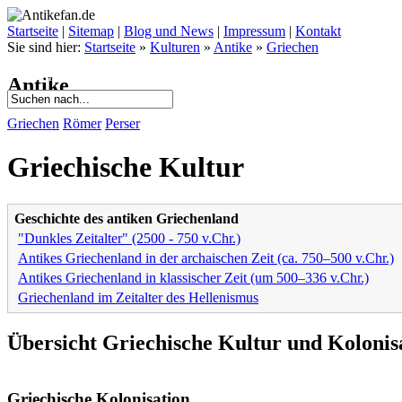
Startseite
|
Sitemap
|
Blog und News
|
Impressum
|
Kontakt
Sie sind hier:
Startseite
»
Kulturen
»
Antike
»
Griechen
Kulturen
Stätten
Museen
Themen
Tipps
Antike
Griechen
Römer
Perser
Griechische Kultur
Geschichte des antiken Griechenland
"Dunkles Zeitalter" (2500 - 750 v.Chr.)
Antikes Griechenland in der archaischen Zeit (ca. 750–500 v.Chr.)
Antikes Griechenland in klassischer Zeit (um 500–336 v.Chr.)
Griechenland im Zeitalter des Hellenismus
Übersicht Griechische Kultur und Kolonis
Griechische Kolonisation