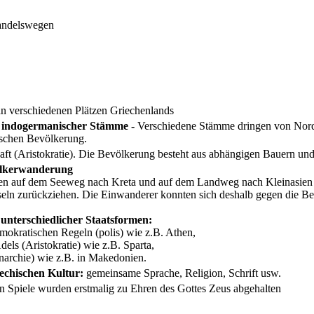
handelswegen
n verschiedenen Plätzen Griechenlands
indogermanischer Stämme -
Verschiedene Stämme dringen von Norde
ischen Bevölkerung.
aft (Aristokratie). Die Bevölkerung besteht aus abhängigen Bauern un
ölkerwanderung
en auf dem Seeweg nach Kreta und auf dem Landweg nach Kleinasien un
seln zurückziehen. Die Einwanderer konnten sich deshalb gegen die Bev
unterschiedlicher Staatsformen:
emokratischen Regeln (polis) wie z.B. Athen,
dels (Aristokratie) wie z.B. Sparta,
archie) wie z.B. in Makedonien.
echischen Kultur:
gemeinsame Sprache, Religion, Schrift usw.
 Spiele wurden erstmalig zu Ehren des Gottes Zeus abgehalten