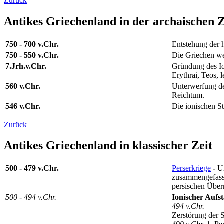
Zurück
Antikes Griechenland in der archaischen Z
750 - 700 v.Chr.
Entstehung der 
750 - 550 v.Chr.
Die Griechen we
7.Jrh.v.Chr.
Gründung des Io
Erythrai, Teos,
560 v.Chr.
Unterwerfung der
Reichtum.
546 v.Chr.
Die ionischen St
Zurück
Antikes Griechenland in klassischer Zeit
500 - 479 v.Chr.
Perserkriege
-
U
zusammengefasst,
persischen Überm
500 - 494 v.Chr.
Ionischer Aufs
494 v.Chr.
Zerstörung der S