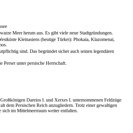
ssee
warze Meer herum aus. Es gibt viele neue Stadtgründungen.
stküste Kleinasiens (heutige Türkei): Phokaia, Klazomenai,
mos.
tpflichtig sind. Das begründet sicher auch seinen legendären
 Perser unter persische Herrschaft.
en Großkönigen Dareios I. und Xerxes I. unternommenen Feldzüge
walt dem Persischen Reich anzugliedern. Trotz einer gewaltigen
 sich im Mittelmeerraum weiter entfalten.